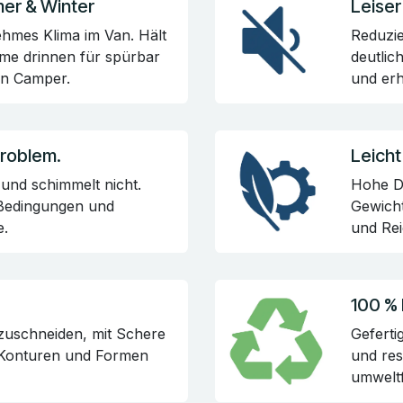
r & Winter
Leiser
hmes Klima im Van. Hält
Reduzi
me drinnen für spürbar
deutlic
en Camper.
und erh
Problem.
Leicht
und schimmelt nicht.
Hohe D
 Bedingungen und
Gewicht
e.
und Rei
100 %
uzuschneiden, mit Schere
Geferti
h Konturen und Formen
und re
umweltf