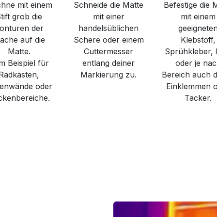
chne mit einem
Schneide die Matte
Befestige die 
tift grob die
mit einer
mit einem
onturen der
handelsüblichen
geeignete
läche auf die
Schere oder einem
Klebstoff,
Matte.
Cuttermesser
Sprühkleber, K
m Beispiel für
entlang deiner
oder je na
Radkästen,
Markierung zu.
Bereich auch 
tenwände oder
Einklemmen 
ckenbereiche.
Tacker.