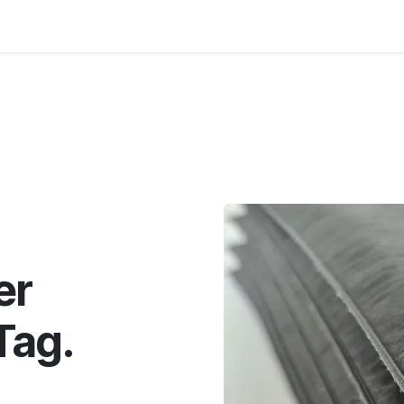
e
Shop
er
Tag.