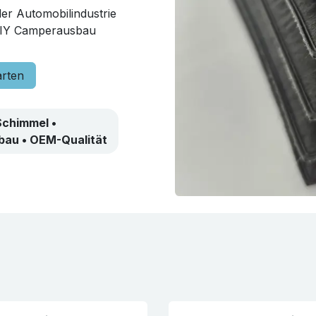
er Automobilindustrie
 DIY Camperausbau
arten
Schimmel •
nbau • OEM-Qualität