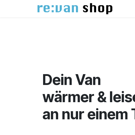
Zum Inhalt springen
Hom
Dein Van
wärmer & leis
an nur einem 