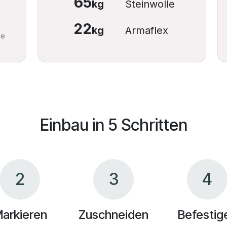
65
kg
Steinwolle
22
kg
Armaflex
ie
Einbau in 5 Schritten
2
3
4
arkieren
Zuschneiden
Befestig