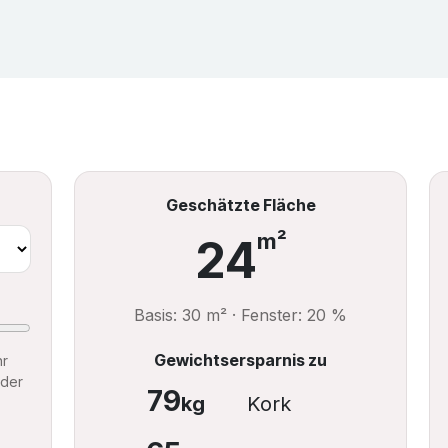
Geschätzte Fläche
m²
24
Basis: 30 m² · Fenster: 20 %
Gewichtsersparnis zu
hr
 der
79
kg
Kork