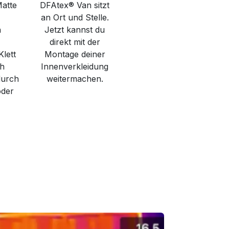
Matte
DFAtex® Van sitzt
an Ort und Stelle.
n
Jetzt kannst du
direkt mit der
lett
Montage deiner
ch
Innenverkleidung
durch
weitermachen.
oder