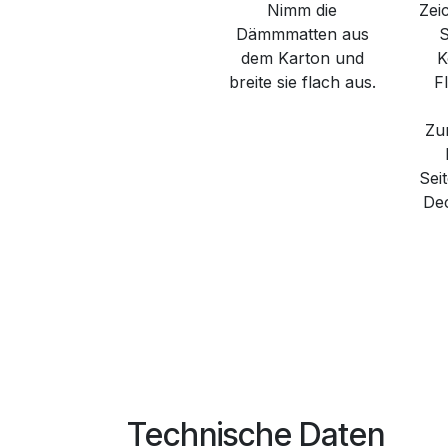
Nimm die
Zei
Dämmmatten aus
S
dem Karton und
K
breite sie flach aus.
F
Zu
Sei
De
Technische Daten